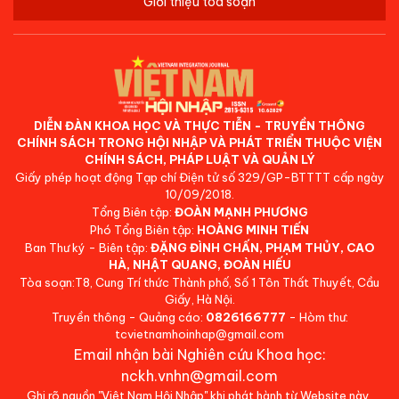
Giới thiệu tòa soạn
DIỄN ĐÀN KHOA HỌC VÀ THỰC TIỄN - TRUYỀN THÔNG
CHÍNH SÁCH TRONG HỘI NHẬP VÀ PHÁT TRIỂN THUỘC VIỆN
CHÍNH SÁCH, PHÁP LUẬT VÀ QUẢN LÝ
Giấy phép hoạt động Tạp chí Điện tử số 329/GP-BTTTT cấp ngày
10/09/2018.
Tổng Biên tập:
ĐOÀN MẠNH PHƯƠNG
Phó Tổng Biên tập:
HOÀNG MINH TIẾN
Ban Thư ký - Biên tập:
ĐẶNG ĐÌNH CHẤN, PHẠM THỦY, CAO
HÀ, NHẬT QUANG, ĐOÀN HIẾU
Tòa soạn:T8, Cung Trí thức Thành phố, Số 1 Tôn Thất Thuyết, Cầu
Giấy, Hà Nội.
Truyền thông - Quảng cáo:
0826166777
- Hòm thư:
tcvietnamhoinhap@gmail.com
Email nhận bài Nghiên cứu Khoa học:
nckh.vnhn@gmail.com
Ghi rõ nguồn "Việt Nam Hội Nhập" khi phát hành từ Website này.