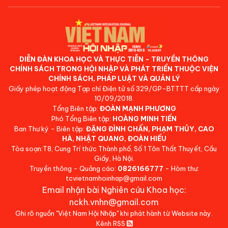
DIỄN ĐÀN KHOA HỌC VÀ THỰC TIỄN - TRUYỀN THÔNG
CHÍNH SÁCH TRONG HỘI NHẬP VÀ PHÁT TRIỂN THUỘC VIỆN
CHÍNH SÁCH, PHÁP LUẬT VÀ QUẢN LÝ
Giấy phép hoạt động Tạp chí Điện tử số 329/GP-BTTTT cấp ngày
10/09/2018.
Tổng Biên tập:
ĐOÀN MẠNH PHƯƠNG
Phó Tổng Biên tập:
HOÀNG MINH TIẾN
Ban Thư ký - Biên tập:
ĐẶNG ĐÌNH CHẤN, PHẠM THỦY, CAO
HÀ, NHẬT QUANG, ĐOÀN HIẾU
Tòa soạn:T8, Cung Trí thức Thành phố, Số 1 Tôn Thất Thuyết, Cầu
Giấy, Hà Nội.
Truyền thông - Quảng cáo:
0826166777
- Hòm thư:
tcvietnamhoinhap@gmail.com
Email nhận bài Nghiên cứu Khoa học:
nckh.vnhn@gmail.com
Ghi rõ nguồn "Việt Nam Hội Nhập" khi phát hành từ Website này.
Kênh RSS