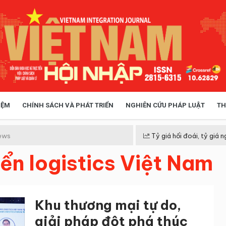
IỆM
CHÍNH SÁCH VÀ PHÁT TRIỂN
NGHIÊN CỨU PHÁP LUẬT
TH
HÓA XÃ HỘI
CHÍNH SÁCH
ews
Tỷ giá hối đoái, tỷ giá n
riển logistics Việt Nam
 TIỄN QUẢN LÝ
VIỆT NAM ĐIỂM ĐẾN
Khu thương mại tự do,
giải pháp đột phá thúc