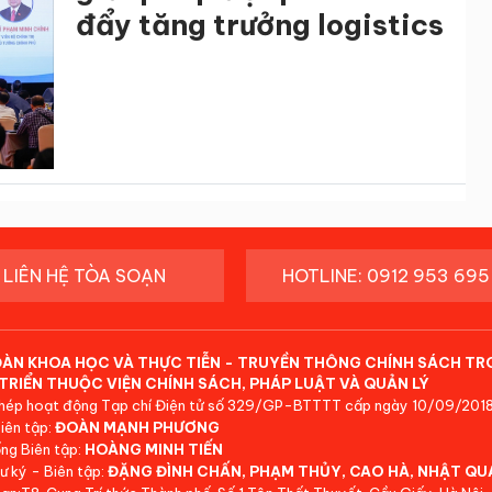
đẩy tăng trưởng logistics
LIÊN HỆ TÒA SOẠN
HOTLINE: 0912 953 695
ĐÀN KHOA HỌC VÀ THỰC TIỄN - TRUYỀN THÔNG CHÍNH SÁCH TR
TRIỂN THUỘC VIỆN CHÍNH SÁCH, PHÁP LUẬT VÀ QUẢN LÝ
hép hoạt động Tạp chí Điện tử số 329/GP-BTTTT cấp ngày 10/09/2018
iên tập:
ĐOÀN MẠNH PHƯƠNG
ng Biên tập:
HOÀNG MINH TIẾN
ư ký - Biên tập:
ĐẶNG ĐÌNH CHẤN, PHẠM THỦY, CAO HÀ, NHẬT QU