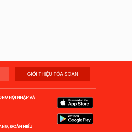
GIỚI THIỆU TÒA SOẠN
ONG HỘI NHẬP VÀ
.
ANG, ĐOÀN HIẾU