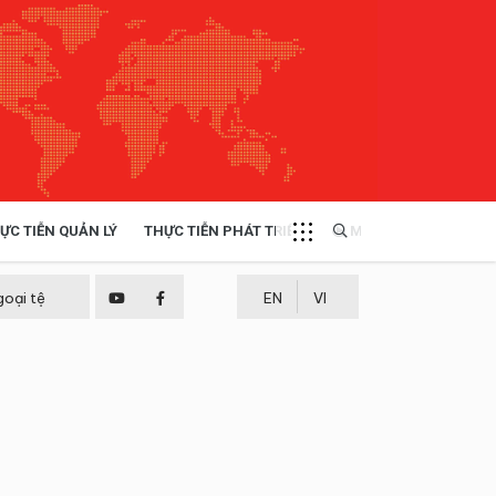
ỰC TIỄN QUẢN LÝ
THỰC TIỄN PHÁT TRIỂN
MULTIMEDIA
TÀI NGUYÊN - MÔI TRƯỜNG
goại tệ
EN
VI
THỰC TIỄN - KINH NGHIỆM