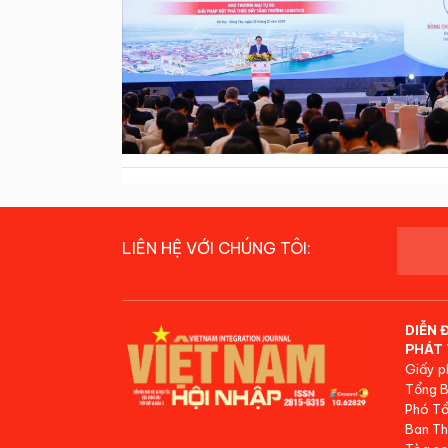
LIÊN HỆ VỚI CHÚNG TÔI:
DIỄN 
PHÁT 
Giấy p
Tổng B
Phó Tổ
Ban Th