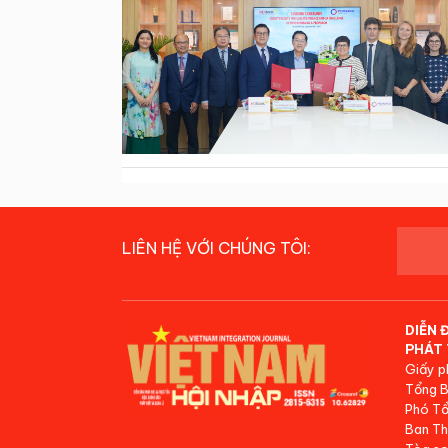
LIÊN HỆ VỚI CHÚNG TÔI:
DIỄN 
PHÁT 
Giấy p
Tổng B
Phó Tổ
Ban Th