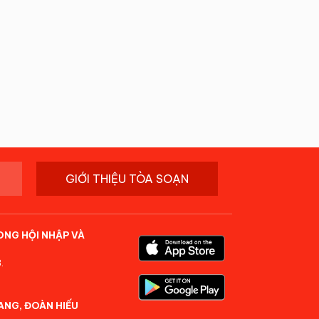
GIỚI THIỆU TÒA SOẠN
ONG HỘI NHẬP VÀ
.
ANG, ĐOÀN HIẾU