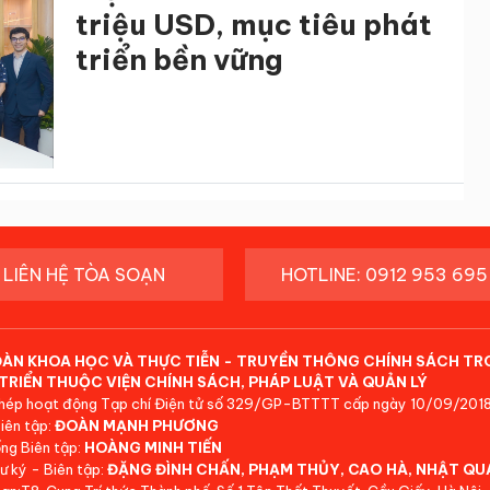
triệu USD, mục tiêu phát
triển bền vững
LIÊN HỆ TÒA SOẠN
HOTLINE: 0912 953 695
ĐÀN KHOA HỌC VÀ THỰC TIỄN - TRUYỀN THÔNG CHÍNH SÁCH TR
TRIỂN THUỘC VIỆN CHÍNH SÁCH, PHÁP LUẬT VÀ QUẢN LÝ
hép hoạt động Tạp chí Điện tử số 329/GP-BTTTT cấp ngày 10/09/2018
iên tập:
ĐOÀN MẠNH PHƯƠNG
ng Biên tập:
HOÀNG MINH TIẾN
ư ký - Biên tập:
ĐẶNG ĐÌNH CHẤN, PHẠM THỦY, CAO HÀ, NHẬT QU