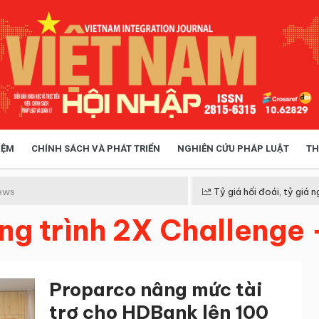
IỆM
CHÍNH SÁCH VÀ PHÁT TRIỂN
NGHIÊN CỨU PHÁP LUẬT
TH
HÓA XÃ HỘI
CHÍNH SÁCH
ews
Tỷ giá hối đoái, tỷ giá n
ng trình 2X Challenge 
 TIỄN QUẢN LÝ
VIỆT NAM ĐIỂM ĐẾN
Proparco nâng mức tài
trợ cho HDBank lên 100