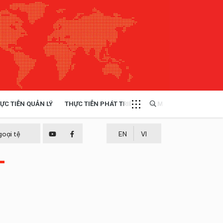
ỰC TIỄN QUẢN LÝ
THỰC TIỄN PHÁT TRIỂN
MULTIMEDIA
TÀI NGUYÊN - MÔI TRƯỜNG
goại tệ
EN
VI
-
THỰC TIỄN - KINH NGHIỆM