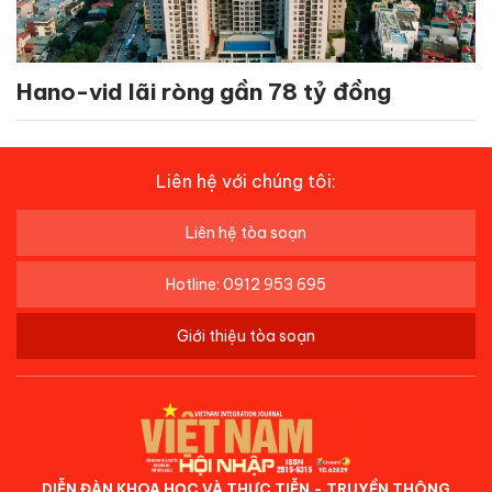
Hano-vid lãi ròng gần 78 tỷ đồng
Liên hệ với chúng tôi:
Liên hệ tòa soạn
Hotline: 0912 953 695
Giới thiệu tòa soạn
DIỄN ĐÀN KHOA HỌC VÀ THỰC TIỄN - TRUYỀN THÔNG