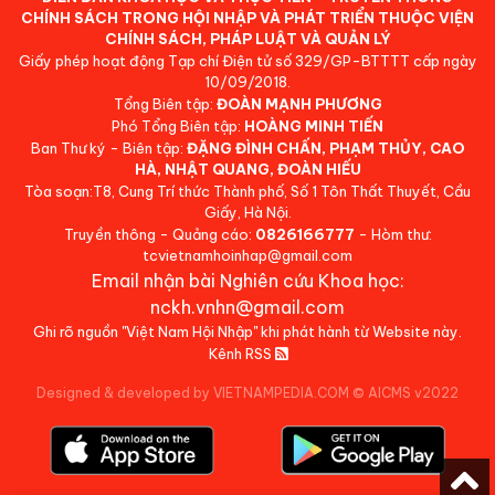
CHÍNH SÁCH TRONG HỘI NHẬP VÀ PHÁT TRIỂN THUỘC VIỆN
CHÍNH SÁCH, PHÁP LUẬT VÀ QUẢN LÝ
Giấy phép hoạt động Tạp chí Điện tử số 329/GP-BTTTT cấp ngày
10/09/2018.
Tổng Biên tập:
ĐOÀN MẠNH PHƯƠNG
Phó Tổng Biên tập:
HOÀNG MINH TIẾN
Ban Thư ký - Biên tập:
ĐẶNG ĐÌNH CHẤN, PHẠM THỦY, CAO
HÀ, NHẬT QUANG, ĐOÀN HIẾU
Tòa soạn:T8, Cung Trí thức Thành phố, Số 1 Tôn Thất Thuyết, Cầu
Giấy, Hà Nội.
Truyền thông - Quảng cáo:
0826166777
- Hòm thư:
tcvietnamhoinhap@gmail.com
Email nhận bài Nghiên cứu Khoa học:
nckh.vnhn@gmail.com
Ghi rõ nguồn "Việt Nam Hội Nhập" khi phát hành từ Website này.
Kênh RSS
Designed & developed by VIETNAMPEDIA.COM
©
AICMS v2022