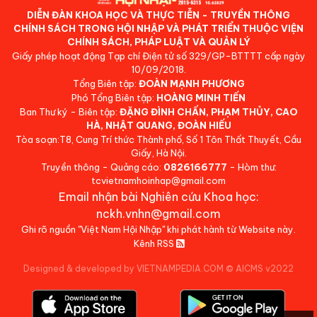
DIỄN ĐÀN KHOA HỌC VÀ THỰC TIỄN - TRUYỀN THÔNG
CHÍNH SÁCH TRONG HỘI NHẬP VÀ PHÁT TRIỂN THUỘC VIỆN
CHÍNH SÁCH, PHÁP LUẬT VÀ QUẢN LÝ
Giấy phép hoạt động Tạp chí Điện tử số 329/GP-BTTTT cấp ngày
10/09/2018.
Tổng Biên tập:
ĐOÀN MẠNH PHƯƠNG
Phó Tổng Biên tập:
HOÀNG MINH TIẾN
Ban Thư ký - Biên tập:
ĐẶNG ĐÌNH CHẤN, PHẠM THỦY, CAO
HÀ, NHẬT QUANG, ĐOÀN HIẾU
Tòa soạn:T8, Cung Trí thức Thành phố, Số 1 Tôn Thất Thuyết, Cầu
Giấy, Hà Nội.
Truyền thông - Quảng cáo:
0826166777
- Hòm thư:
tcvietnamhoinhap@gmail.com
Email nhận bài Nghiên cứu Khoa học:
nckh.vnhn@gmail.com
Ghi rõ nguồn "Việt Nam Hội Nhập" khi phát hành từ Website này.
Kênh RSS
Designed & developed by VIETNAMPEDIA.COM
©
AICMS v2022