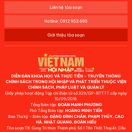
Liên hệ tòa soạn
Hotline: 0912 953 695
Giới thiệu tòa soạn
DIỄN ĐÀN KHOA HỌC VÀ THỰC TIỄN - TRUYỀN THÔNG
CHÍNH SÁCH TRONG HỘI NHẬP VÀ PHÁT TRIỂN THUỘC VIỆN
CHÍNH SÁCH, PHÁP LUẬT VÀ QUẢN LÝ
Giấy phép hoạt động Tạp chí Điện tử số 329/GP-BTTTT cấp ngày
10/09/2018.
Tổng Biên tập:
ĐOÀN MẠNH PHƯƠNG
Phó Tổng Biên tập:
HOÀNG MINH TIẾN
Ban Thư ký - Biên tập:
ĐẶNG ĐÌNH CHẤN, PHẠM THỦY, CAO
HÀ, NHẬT QUANG, ĐOÀN HIẾU
Tòa soạn:T8, Cung Trí thức Thành phố, Số 1 Tôn Thất Thuyết, Cầu