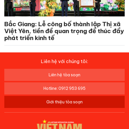
Bắc Giang: Lễ công bố thành lập Thị xã
Việt Yên, tiền đề quan trọng để thúc đẩy
phát triển kinh tế
Liên hệ với chúng tôi:
Liên hệ tòa soạn
Hotline: 0912 953 695
Giới thiệu tòa soạn