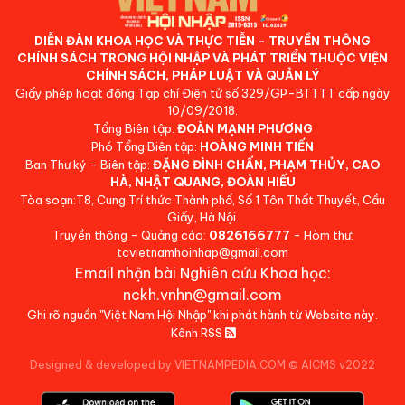
DIỄN ĐÀN KHOA HỌC VÀ THỰC TIỄN - TRUYỀN THÔNG
CHÍNH SÁCH TRONG HỘI NHẬP VÀ PHÁT TRIỂN THUỘC VIỆN
CHÍNH SÁCH, PHÁP LUẬT VÀ QUẢN LÝ
Giấy phép hoạt động Tạp chí Điện tử số 329/GP-BTTTT cấp ngày
10/09/2018.
Tổng Biên tập:
ĐOÀN MẠNH PHƯƠNG
Phó Tổng Biên tập:
HOÀNG MINH TIẾN
Ban Thư ký - Biên tập:
ĐẶNG ĐÌNH CHẤN, PHẠM THỦY, CAO
HÀ, NHẬT QUANG, ĐOÀN HIẾU
Tòa soạn:T8, Cung Trí thức Thành phố, Số 1 Tôn Thất Thuyết, Cầu
Giấy, Hà Nội.
Truyền thông - Quảng cáo:
0826166777
- Hòm thư:
tcvietnamhoinhap@gmail.com
Email nhận bài Nghiên cứu Khoa học:
nckh.vnhn@gmail.com
Ghi rõ nguồn "Việt Nam Hội Nhập" khi phát hành từ Website này.
Kênh RSS
Designed & developed by VIETNAMPEDIA.COM
©
AICMS v2022