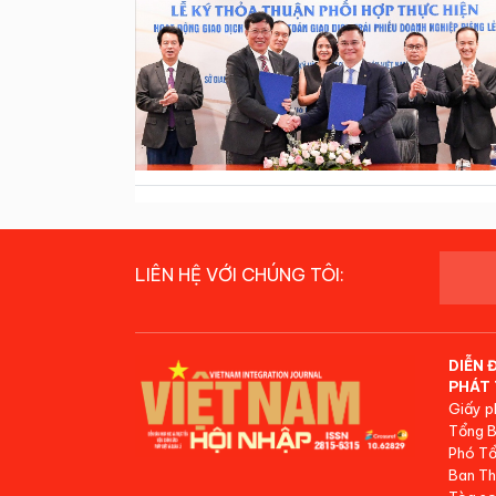
LIÊN HỆ VỚI CHÚNG TÔI:
DIỄN 
PHÁT 
Giấy p
Tổng B
Phó Tổ
Ban Th