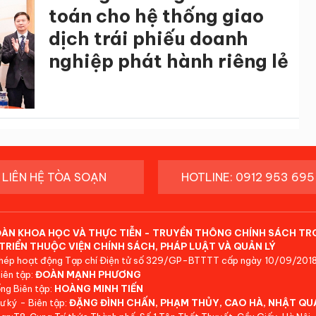
toán cho hệ thống giao
dịch trái phiếu doanh
nghiệp phát hành riêng lẻ
LIÊN HỆ TÒA SOẠN
HOTLINE: 0912 953 695
ĐÀN KHOA HỌC VÀ THỰC TIỄN - TRUYỀN THÔNG CHÍNH SÁCH TR
TRIỂN THUỘC VIỆN CHÍNH SÁCH, PHÁP LUẬT VÀ QUẢN LÝ
hép hoạt động Tạp chí Điện tử số 329/GP-BTTTT cấp ngày 10/09/2018
iên tập:
ĐOÀN MẠNH PHƯƠNG
ng Biên tập:
HOÀNG MINH TIẾN
ư ký - Biên tập:
ĐẶNG ĐÌNH CHẤN, PHẠM THỦY, CAO HÀ, NHẬT QU