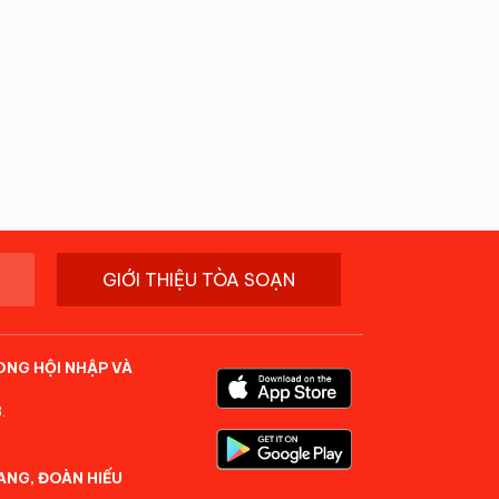
GIỚI THIỆU TÒA SOẠN
ONG HỘI NHẬP VÀ
.
ANG, ĐOÀN HIẾU