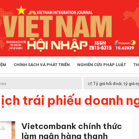
IỆM
CHÍNH SÁCH VÀ PHÁT TRIỂN
NGHIÊN CỨU PHÁP LUẬT
TH
HÓA XÃ HỘI
CHÍNH SÁCH
ews
Tỷ giá hối đoái, tỷ giá n
dịch trái phiếu doanh 
 TIỄN QUẢN LÝ
VIỆT NAM ĐIỂM ĐẾN
Vietcombank chính thức
làm ngân hàng thanh