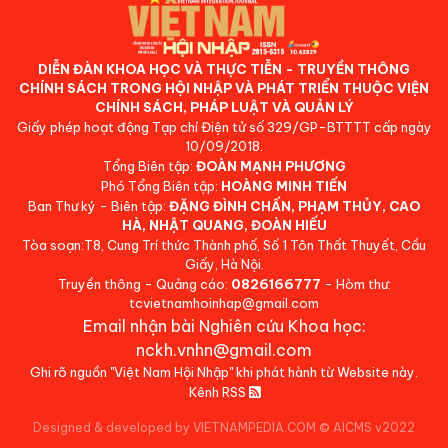
DIỄN ĐÀN KHOA HỌC VÀ THỰC TIỄN - TRUYỀN THÔNG
CHÍNH SÁCH TRONG HỘI NHẬP VÀ PHÁT TRIỂN THUỘC VIỆN
CHÍNH SÁCH, PHÁP LUẬT VÀ QUẢN LÝ
Giấy phép hoạt động Tạp chí Điện tử số 329/GP-BTTTT cấp ngày
10/09/2018.
Tổng Biên tập:
ĐOÀN MẠNH PHƯƠNG
Phó Tổng Biên tập:
HOÀNG MINH TIẾN
Ban Thư ký - Biên tập:
ĐẶNG ĐÌNH CHẤN, PHẠM THỦY, CAO
HÀ, NHẬT QUANG, ĐOÀN HIẾU
Tòa soạn:T8, Cung Trí thức Thành phố, Số 1 Tôn Thất Thuyết, Cầu
Giấy, Hà Nội.
Truyền thông - Quảng cáo:
0826166777
- Hòm thư:
tcvietnamhoinhap@gmail.com
Email nhận bài Nghiên cứu Khoa học:
nckh.vnhn@gmail.com
Ghi rõ nguồn "Việt Nam Hội Nhập" khi phát hành từ Website này.
Kênh RSS
Designed & developed by VIETNAMPEDIA.COM
©
AICMS v2022