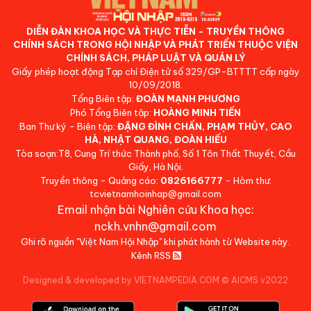
DIỄN ĐÀN KHOA HỌC VÀ THỰC TIỄN - TRUYỀN THÔNG
CHÍNH SÁCH TRONG HỘI NHẬP VÀ PHÁT TRIỂN THUỘC VIỆN
CHÍNH SÁCH, PHÁP LUẬT VÀ QUẢN LÝ
Giấy phép hoạt động Tạp chí Điện tử số 329/GP-BTTTT cấp ngày
10/09/2018.
Tổng Biên tập:
ĐOÀN MẠNH PHƯƠNG
Phó Tổng Biên tập:
HOÀNG MINH TIẾN
Ban Thư ký - Biên tập:
ĐẶNG ĐÌNH CHẤN, PHẠM THỦY, CAO
HÀ, NHẬT QUANG, ĐOÀN HIẾU
Tòa soạn:T8, Cung Trí thức Thành phố, Số 1 Tôn Thất Thuyết, Cầu
Giấy, Hà Nội.
Truyền thông - Quảng cáo:
0826166777
- Hòm thư:
tcvietnamhoinhap@gmail.com
Email nhận bài Nghiên cứu Khoa học:
nckh.vnhn@gmail.com
Ghi rõ nguồn "Việt Nam Hội Nhập" khi phát hành từ Website này.
Kênh RSS
Designed & developed by VIETNAMPEDIA.COM
©
AICMS v2022