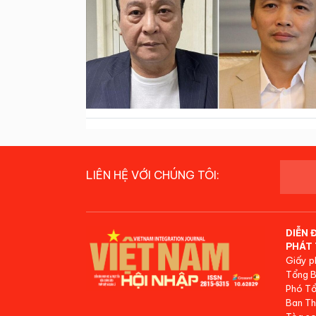
LIÊN HỆ VỚI CHÚNG TÔI:
DIỄN 
PHÁT 
Giấy p
Tổng B
Phó Tổ
Ban Th