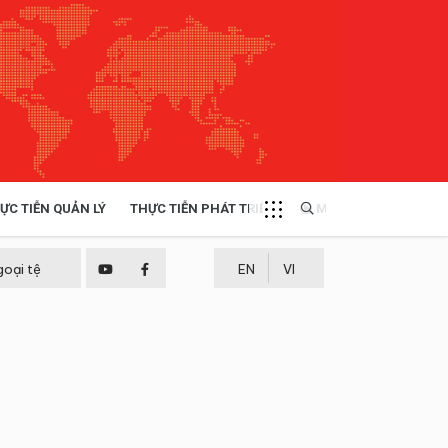
ỰC TIỄN QUẢN LÝ
THỰC TIỄN PHÁT TRIỂN
MULTIMEDIA
TÀI NGUYÊN - MÔI TRƯỜNG
goại tệ
EN
VI
THỰC TIỄN - KINH NGHIỆM