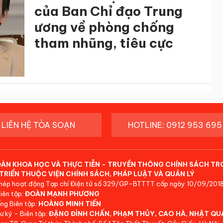
của Ban Chỉ đạo Trung
ương về phòng chống
tham nhũng, tiêu cực
LIÊN HỆ TÒA SOẠN
HOTLINE: 0912 953 695
ĐÀN KHOA HỌC VÀ THỰC TIỄN - TRUYỀN THÔNG CHÍNH SÁCH TR
TRIỂN THUỘC VIỆN CHÍNH SÁCH, PHÁP LUẬT VÀ QUẢN LÝ
hép hoạt động Tạp chí Điện tử số 329/GP-BTTTT cấp ngày 10/09/2018
iên tập:
ĐOÀN MẠNH PHƯƠNG
ng Biên tập:
HOÀNG MINH TIẾN
ư ký - Biên tập:
ĐẶNG ĐÌNH CHẤN, PHẠM THỦY, CAO HÀ, NHẬT QU