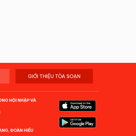
GIỚI THIỆU TÒA SOẠN
ONG HỘI NHẬP VÀ
.
ANG, ĐOÀN HIẾU