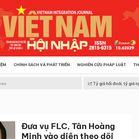
IỆM
CHÍNH SÁCH VÀ PHÁT TRIỂN
NGHIÊN CỨU PHÁP LUẬT
TH
HÓA XÃ HỘI
CHÍNH SÁCH
ews
Tỷ giá hối đoái, tỷ giá n
 TIỄN QUẢN LÝ
VIỆT NAM ĐIỂM ĐẾN
Đưa vụ FLC, Tân Hoàng
Minh vào diện theo dõi