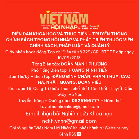
DIỄN ĐÀN KHOA HỌC VÀ THỰC TIỄN - TRUYỀN THÔNG
CHÍNH SÁCH TRONG HỘI NHẬP VÀ PHÁT TRIỂN THUỘC VIỆN
CHÍNH SÁCH, PHÁP LUẬT VÀ QUẢN LÝ
Giấy phép hoạt động Tạp chí Điện tử số 329/GP-BTTTT cấp ngày
10/09/2018.
Tổng Biên tập:
ĐOÀN MẠNH PHƯƠNG
Phó Tổng Biên tập:
HOÀNG MINH TIẾN
Ban Thư ký - Biên tập:
ĐẶNG ĐÌNH CHẤN, PHẠM THỦY, CAO
HÀ, NHẬT QUANG, ĐOÀN HIẾU
Tòa soạn:T8, Cung Trí thức Thành phố, Số 1 Tôn Thất Thuyết, Cầu
Giấy, Hà Nội.
Truyền thông - Quảng cáo:
0826166777
- Hòm thư:
tcvietnamhoinhap@gmail.com
Email nhận bài Nghiên cứu Khoa học:
nckh.vnhn@gmail.com
Ghi rõ nguồn "Việt Nam Hội Nhập" khi phát hành từ Website này.
Kênh RSS