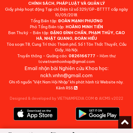
CHÍNH SÁCH, PHÁP LUẬT VÀ QUẢN LÝ
Giấy phép hoạt động Tạp chí Điện tử số 329/GP-BTTTT cấp ngày
10/09/2018.
Tổng Biên tập:
ĐOÀN MẠNH PHƯƠNG
Phó Tổng Biên tập:
HOÀNG MINH TIẾN
Ban Thư ký - Biên tập:
ĐẶNG ĐÌNH CHẤN, PHẠM THỦY, CAO
HÀ, NHẬT QUANG, ĐOÀN HIẾU
Tòa soạn:T8, Cung Trí thức Thành phố, Số 1 Tôn Thất Thuyết, Cầu
Giấy, Hà Nội.
Truyền thông - Quảng cáo:
0826166777
- Hòm thư:
tcvietnamhoinhap@gmail.com
Email nhận bài Nghiên cứu Khoa học:
nckh.vnhn@gmail.com
Ghi rõ nguồn "Việt Nam Hội Nhập" khi phát hành từ Website này.
Kênh RSS
Designed & developed by VIETNAMPEDIA.COM
©
AICMS v2022