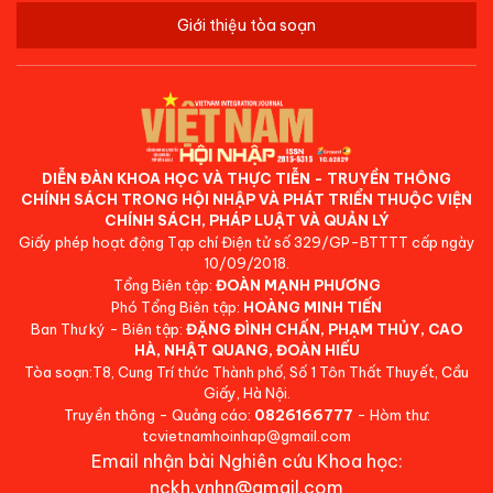
Giới thiệu tòa soạn
DIỄN ĐÀN KHOA HỌC VÀ THỰC TIỄN - TRUYỀN THÔNG
CHÍNH SÁCH TRONG HỘI NHẬP VÀ PHÁT TRIỂN THUỘC VIỆN
CHÍNH SÁCH, PHÁP LUẬT VÀ QUẢN LÝ
Giấy phép hoạt động Tạp chí Điện tử số 329/GP-BTTTT cấp ngày
10/09/2018.
Tổng Biên tập:
ĐOÀN MẠNH PHƯƠNG
Phó Tổng Biên tập:
HOÀNG MINH TIẾN
Ban Thư ký - Biên tập:
ĐẶNG ĐÌNH CHẤN, PHẠM THỦY, CAO
HÀ, NHẬT QUANG, ĐOÀN HIẾU
Tòa soạn:T8, Cung Trí thức Thành phố, Số 1 Tôn Thất Thuyết, Cầu
Giấy, Hà Nội.
Truyền thông - Quảng cáo:
0826166777
- Hòm thư:
tcvietnamhoinhap@gmail.com
Email nhận bài Nghiên cứu Khoa học:
nckh.vnhn@gmail.com