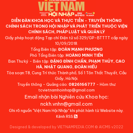
DIỄN ĐÀN KHOA HỌC VÀ THỰC TIỄN - TRUYỀN THÔNG
CHÍNH SÁCH TRONG HỘI NHẬP VÀ PHÁT TRIỂN THUỘC VIỆN
CHÍNH SÁCH, PHÁP LUẬT VÀ QUẢN LÝ
Giấy phép hoạt động Tạp chí Điện tử số 329/GP-BTTTT cấp ngày
10/09/2018.
Tổng Biên tập:
ĐOÀN MẠNH PHƯƠNG
Phó Tổng Biên tập:
HOÀNG MINH TIẾN
Ban Thư ký - Biên tập:
ĐẶNG ĐÌNH CHẤN, PHẠM THỦY, CAO
HÀ, NHẬT QUANG, ĐOÀN HIẾU
Tòa soạn:T8, Cung Trí thức Thành phố, Số 1 Tôn Thất Thuyết, Cầu
Giấy, Hà Nội.
Truyền thông - Quảng cáo:
0826166777
- Hòm thư:
tcvietnamhoinhap@gmail.com
Email nhận bài Nghiên cứu Khoa học:
nckh.vnhn@gmail.com
Ghi rõ nguồn "Việt Nam Hội Nhập" khi phát hành từ Website này.
Kênh RSS
Designed & developed by VIETNAMPEDIA.COM
©
AICMS v2022