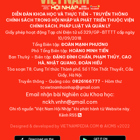
DIỄN ĐÀN KHOA HỌC VÀ THỰC TIỄN - TRUYỀN THÔNG
CHÍNH SÁCH TRONG HỘI NHẬP VÀ PHÁT TRIỂN THUỘC VIỆN
CHÍNH SÁCH, PHÁP LUẬT VÀ QUẢN LÝ
Giấy phép hoạt động Tạp chí Điện tử số 329/GP-BTTTT cấp ngày
10/09/2018.
Tổng Biên tập:
ĐOÀN MẠNH PHƯƠNG
Phó Tổng Biên tập:
HOÀNG MINH TIẾN
Ban Thư ký - Biên tập:
ĐẶNG ĐÌNH CHẤN, PHẠM THỦY, CAO
HÀ, NHẬT QUANG, ĐOÀN HIẾU
Tòa soạn:T8, Cung Trí thức Thành phố, Số 1 Tôn Thất Thuyết, Cầu
Giấy, Hà Nội.
Truyền thông - Quảng cáo:
0826166777
- Hòm thư:
tcvietnamhoinhap@gmail.com
Email nhận bài Nghiên cứu Khoa học:
nckh.vnhn@gmail.com
Ghi rõ nguồn "Việt Nam Hội Nhập" khi phát hành từ Website này.
Kênh RSS
Designed & developed by VIETNAMPEDIA.COM
©
AICMS v2022