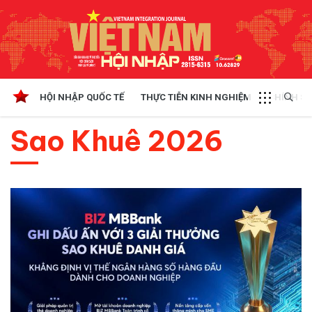
HỘI NHẬP QUỐC TẾ
THỰC TIỄN KINH NGHIỆM
CHÍNH SÁ
Sao Khuê 2026