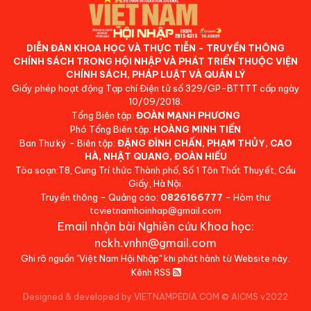
DIỄN ĐÀN KHOA HỌC VÀ THỰC TIỄN - TRUYỀN THÔNG
CHÍNH SÁCH TRONG HỘI NHẬP VÀ PHÁT TRIỂN THUỘC VIỆN
CHÍNH SÁCH, PHÁP LUẬT VÀ QUẢN LÝ
Giấy phép hoạt động Tạp chí Điện tử số 329/GP-BTTTT cấp ngày
10/09/2018.
Tổng Biên tập:
ĐOÀN MẠNH PHƯƠNG
Phó Tổng Biên tập:
HOÀNG MINH TIẾN
Ban Thư ký - Biên tập:
ĐẶNG ĐÌNH CHẤN, PHẠM THỦY, CAO
HÀ, NHẬT QUANG, ĐOÀN HIẾU
Tòa soạn:T8, Cung Trí thức Thành phố, Số 1 Tôn Thất Thuyết, Cầu
Giấy, Hà Nội.
Truyền thông - Quảng cáo:
0826166777
- Hòm thư:
tcvietnamhoinhap@gmail.com
Email nhận bài Nghiên cứu Khoa học:
nckh.vnhn@gmail.com
Ghi rõ nguồn "Việt Nam Hội Nhập" khi phát hành từ Website này.
Kênh RSS
Designed & developed by VIETNAMPEDIA.COM
©
AICMS v2022