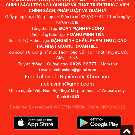
CHÍNH SÁCH TRONG HỘI NHẬP VÀ PHÁT TRIỂN THUỘC VIỆN
CHÍNH SÁCH, PHÁP LUẬT VÀ QUẢN LÝ
Giấy phép hoạt động Tạp chí Điện tử số 329/GP-BTTTT cấp ngày
10/09/2018.
Tổng Biên tập:
ĐOÀN MẠNH PHƯƠNG
Phó Tổng Biên tập:
HOÀNG MINH TIẾN
Ban Thư ký - Biên tập:
ĐẶNG ĐÌNH CHẤN, PHẠM THỦY, CAO
HÀ, NHẬT QUANG, ĐOÀN HIẾU
Tòa soạn:T8, Cung Trí thức Thành phố, Số 1 Tôn Thất Thuyết, Cầu
Giấy, Hà Nội.
Truyền thông - Quảng cáo:
0826166777
- Hòm thư:
tcvietnamhoinhap@gmail.com
Email nhận bài Nghiên cứu Khoa học:
nckh.vnhn@gmail.com
Ghi rõ nguồn "Việt Nam Hội Nhập" khi phát hành từ Website này.
Kênh RSS
Designed & developed by VIETNAMPEDIA.COM
©
AICMS v2022