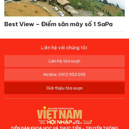
Best View – Điểm săn mây số 1 SaPa
Liên hệ với chúng tôi:
Liên hệ tòa soạn
Hotline: 0912 953 695
Giới thiệu tòa soạn
DIỄN ĐÀN KHOA HỌC VÀ THỰC TIỄN - TRUYỀN THÔNG