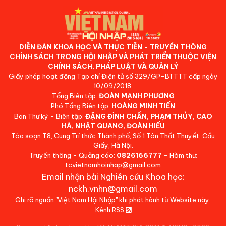
DIỄN ĐÀN KHOA HỌC VÀ THỰC TIỄN - TRUYỀN THÔNG
CHÍNH SÁCH TRONG HỘI NHẬP VÀ PHÁT TRIỂN THUỘC VIỆN
CHÍNH SÁCH, PHÁP LUẬT VÀ QUẢN LÝ
Giấy phép hoạt động Tạp chí Điện tử số 329/GP-BTTTT cấp ngày
10/09/2018.
Tổng Biên tập:
ĐOÀN MẠNH PHƯƠNG
Phó Tổng Biên tập:
HOÀNG MINH TIẾN
Ban Thư ký - Biên tập:
ĐẶNG ĐÌNH CHẤN, PHẠM THỦY, CAO
HÀ, NHẬT QUANG, ĐOÀN HIẾU
Tòa soạn:T8, Cung Trí thức Thành phố, Số 1 Tôn Thất Thuyết, Cầu
Giấy, Hà Nội.
Truyền thông - Quảng cáo:
0826166777
- Hòm thư:
tcvietnamhoinhap@gmail.com
Email nhận bài Nghiên cứu Khoa học:
nckh.vnhn@gmail.com
Ghi rõ nguồn "Việt Nam Hội Nhập" khi phát hành từ Website này.
Kênh RSS