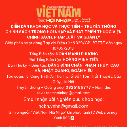
DIỄN ĐÀN KHOA HỌC VÀ THỰC TIỄN - TRUYỀN THÔNG
CHÍNH SÁCH TRONG HỘI NHẬP VÀ PHÁT TRIỂN THUỘC VIỆN
CHÍNH SÁCH, PHÁP LUẬT VÀ QUẢN LÝ
Giấy phép hoạt động Tạp chí Điện tử số 329/GP-BTTTT cấp ngày
10/09/2018.
Tổng Biên tập:
ĐOÀN MẠNH PHƯƠNG
Phó Tổng Biên tập:
HOÀNG MINH TIẾN
Ban Thư ký - Biên tập:
ĐẶNG ĐÌNH CHẤN, PHẠM THỦY, CAO
HÀ, NHẬT QUANG, ĐOÀN HIẾU
Tòa soạn:T8, Cung Trí thức Thành phố, Số 1 Tôn Thất Thuyết, Cầu
Giấy, Hà Nội.
Truyền thông - Quảng cáo:
0826166777
- Hòm thư:
tcvietnamhoinhap@gmail.com
Email nhận bài Nghiên cứu Khoa học:
nckh.vnhn@gmail.com
Ghi rõ nguồn "Việt Nam Hội Nhập" khi phát hành từ Website này.
Kênh RSS