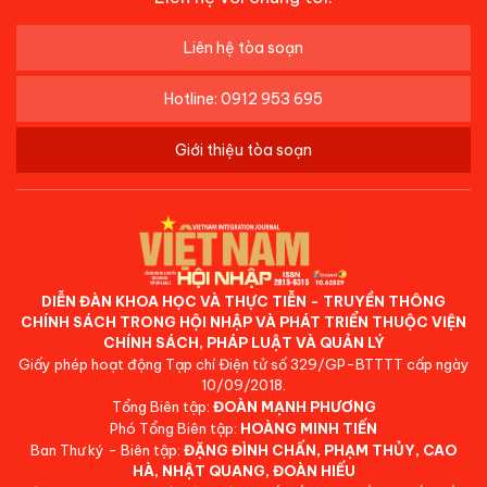
Liên hệ tòa soạn
Hotline: 0912 953 695
Giới thiệu tòa soạn
DIỄN ĐÀN KHOA HỌC VÀ THỰC TIỄN - TRUYỀN THÔNG
CHÍNH SÁCH TRONG HỘI NHẬP VÀ PHÁT TRIỂN THUỘC VIỆN
CHÍNH SÁCH, PHÁP LUẬT VÀ QUẢN LÝ
Giấy phép hoạt động Tạp chí Điện tử số 329/GP-BTTTT cấp ngày
10/09/2018.
Tổng Biên tập:
ĐOÀN MẠNH PHƯƠNG
Phó Tổng Biên tập:
HOÀNG MINH TIẾN
Ban Thư ký - Biên tập:
ĐẶNG ĐÌNH CHẤN, PHẠM THỦY, CAO
HÀ, NHẬT QUANG, ĐOÀN HIẾU