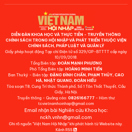
DIỄN ĐÀN KHOA HỌC VÀ THỰC TIỄN - TRUYỀN THÔNG
CHÍNH SÁCH TRONG HỘI NHẬP VÀ PHÁT TRIỂN THUỘC VIỆN
CHÍNH SÁCH, PHÁP LUẬT VÀ QUẢN LÝ
Giấy phép hoạt động Tạp chí Điện tử số 329/GP-BTTTT cấp ngày
10/09/2018.
Tổng Biên tập:
ĐOÀN MẠNH PHƯƠNG
Phó Tổng Biên tập:
HOÀNG MINH TIẾN
Ban Thư ký - Biên tập:
ĐẶNG ĐÌNH CHẤN, PHẠM THỦY, CAO
HÀ, NHẬT QUANG, ĐOÀN HIẾU
Tòa soạn:T8, Cung Trí thức Thành phố, Số 1 Tôn Thất Thuyết, Cầu
Giấy, Hà Nội.
Truyền thông - Quảng cáo:
0826166777
- Hòm thư:
tcvietnamhoinhap@gmail.com
Email nhận bài Nghiên cứu Khoa học:
nckh.vnhn@gmail.com
Ghi rõ nguồn "Việt Nam Hội Nhập" khi phát hành từ Website này.
Kênh RSS