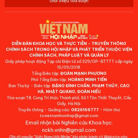
Giới thiệu tòa soạn
DIỄN ĐÀN KHOA HỌC VÀ THỰC TIỄN - TRUYỀN THÔNG
CHÍNH SÁCH TRONG HỘI NHẬP VÀ PHÁT TRIỂN THUỘC VIỆN
CHÍNH SÁCH, PHÁP LUẬT VÀ QUẢN LÝ
Giấy phép hoạt động Tạp chí Điện tử số 329/GP-BTTTT cấp ngày
10/09/2018.
Tổng Biên tập:
ĐOÀN MẠNH PHƯƠNG
Phó Tổng Biên tập:
HOÀNG MINH TIẾN
Ban Thư ký - Biên tập:
ĐẶNG ĐÌNH CHẤN, PHẠM THỦY, CAO
HÀ, NHẬT QUANG, ĐOÀN HIẾU
Tòa soạn:T8, Cung Trí thức Thành phố, Số 1 Tôn Thất Thuyết, Cầu
Giấy, Hà Nội.
Truyền thông - Quảng cáo:
0826166777
- Hòm thư:
tcvietnamhoinhap@gmail.com
Email nhận bài Nghiên cứu Khoa học:
nckh.vnhn@gmail.com
Ghi rõ nguồn "Việt Nam Hội Nhập" khi phát hành từ Website này.