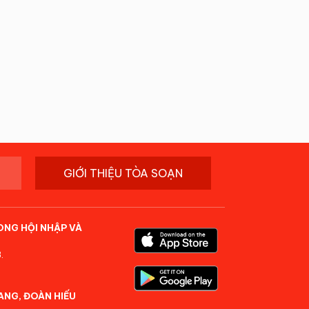
GIỚI THIỆU TÒA SOẠN
ONG HỘI NHẬP VÀ
.
ANG, ĐOÀN HIẾU