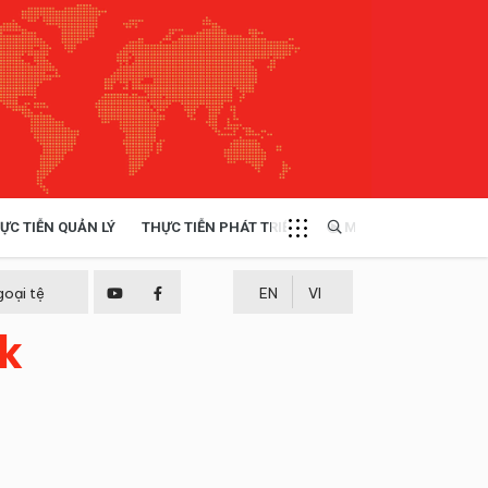
ỰC TIỄN QUẢN LÝ
THỰC TIỄN PHÁT TRIỂN
MULTIMEDIA
TÀI NGUYÊN - MÔI TRƯỜNG
goại tệ
EN
VI
ăk
THỰC TIỄN - KINH NGHIỆM