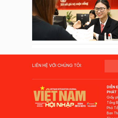
LIÊN HỆ VỚI CHÚNG TÔI:
DIỄN 
PHÁT 
Giấy p
Tổng B
Phó Tổ
Ban Th