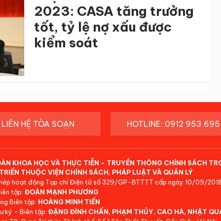
2023: CASA tăng trưởng
tốt, tỷ lệ nợ xấu được
kiểm soát
LIÊN HỆ TÒA SOẠN
HOTLINE: 0912 953 695
ĐÀN KHOA HỌC VÀ THỰC TIỄN - TRUYỀN THÔNG CHÍNH SÁCH TR
TRIỂN THUỘC VIỆN CHÍNH SÁCH, PHÁP LUẬT VÀ QUẢN LÝ
hép hoạt động Tạp chí Điện tử số 329/GP-BTTTT cấp ngày 10/09/2018
iên tập:
ĐOÀN MẠNH PHƯƠNG
ng Biên tập:
HOÀNG MINH TIẾN
ư ký - Biên tập:
ĐẶNG ĐÌNH CHẤN, PHẠM THỦY, CAO HÀ, NHẬT QU