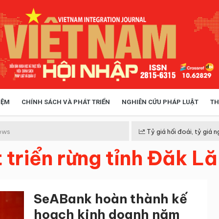
IỆM
CHÍNH SÁCH VÀ PHÁT TRIỂN
NGHIÊN CỨU PHÁP LUẬT
TH
HÓA XÃ HỘI
CHÍNH SÁCH
ews
Tỷ giá hối đoái, tỷ giá n
 triển rừng tỉnh Đăk L
 TIỄN QUẢN LÝ
VIỆT NAM ĐIỂM ĐẾN
SeABank hoàn thành kế
hoạch kinh doanh năm