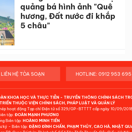
quảng bá hình ảnh "Quê
hương, Đất nước đi khắp
5 châu"
LIÊN HỆ TÒA SOẠN
HOTLINE: 0912 953 695
ĐÀN KHOA HỌC VÀ THỰC TIỄN - TRUYỀN THÔNG CHÍNH SÁCH TR
TRIỂN THUỘC VIỆN CHÍNH SÁCH, PHÁP LUẬT VÀ QUẢN LÝ
hép hoạt động Tạp chí Điện tử số 329/GP-BTTTT cấp ngày 10/09/2018
iên tập:
ĐOÀN MẠNH PHƯƠNG
ng Biên tập:
HOÀNG MINH TIẾN
ư ký - Biên tập:
ĐẶNG ĐÌNH CHẤN, PHẠM THỦY, CAO HÀ, NHẬT QU