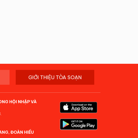
GIỚI THIỆU TÒA SOẠN
ONG HỘI NHẬP VÀ
.
ANG, ĐOÀN HIẾU