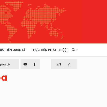
ỰC TIỄN QUẢN LÝ
THỰC TIỄN PHÁT TRIỂN
MULTIMEDIA
TÀI NGUYÊN - MÔI TRƯỜNG
goại tệ
EN
VI
òa
THỰC TIỄN - KINH NGHIỆM