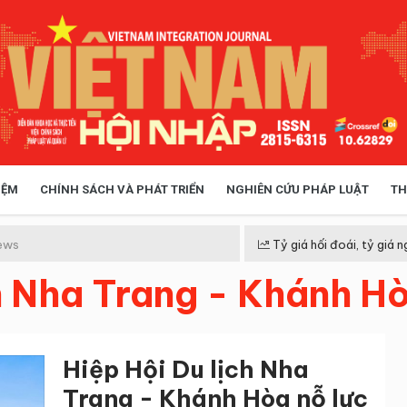
IỆM
CHÍNH SÁCH VÀ PHÁT TRIỂN
NGHIÊN CỨU PHÁP LUẬT
TH
HÓA XÃ HỘI
CHÍNH SÁCH
ews
Tỷ giá hối đoái, tỷ giá n
h Nha Trang - Khánh H
 TIỄN QUẢN LÝ
VIỆT NAM ĐIỂM ĐẾN
Hiệp Hội Du lịch Nha
Trang - Khánh Hòa nỗ lực