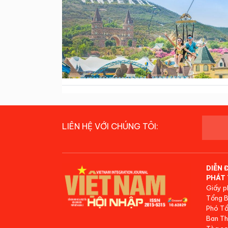
LIÊN HỆ VỚI CHÚNG TÔI:
DIỄN 
PHÁT 
Giấy p
Tổng B
Phó Tổ
Ban Th