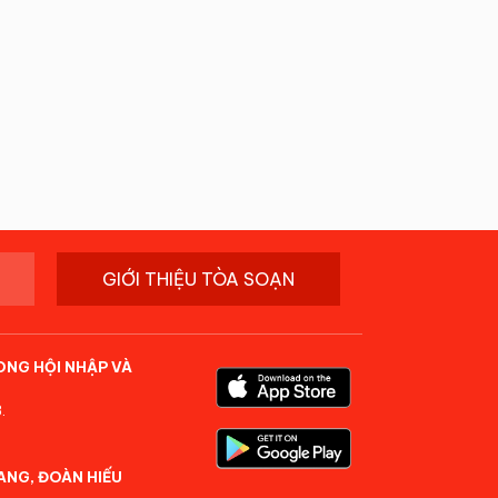
GIỚI THIỆU TÒA SOẠN
ONG HỘI NHẬP VÀ
.
ANG, ĐOÀN HIẾU