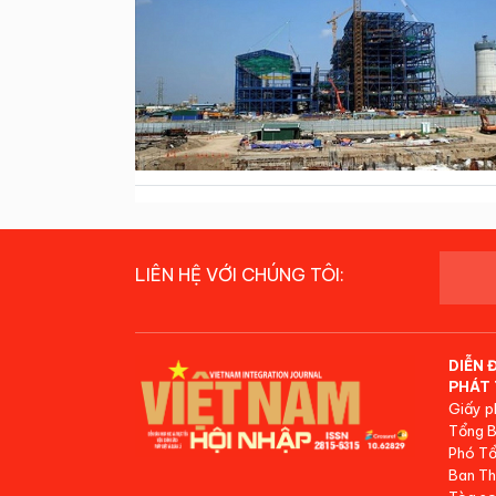
LIÊN HỆ VỚI CHÚNG TÔI:
DIỄN 
PHÁT 
Giấy p
Tổng B
Phó Tổ
Ban Th