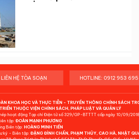
LIÊN HỆ TÒA SOẠN
HOTLINE: 0912 953 695
ĐÀN KHOA HỌC VÀ THỰC TIỄN - TRUYỀN THÔNG CHÍNH SÁCH TR
TRIỂN THUỘC VIỆN CHÍNH SÁCH, PHÁP LUẬT VÀ QUẢN LÝ
hép hoạt động Tạp chí Điện tử số 329/GP-BTTTT cấp ngày 10/09/2018
iên tập:
ĐOÀN MẠNH PHƯƠNG
ng Biên tập:
HOÀNG MINH TIẾN
ư ký - Biên tập:
ĐẶNG ĐÌNH CHẤN, PHẠM THỦY, CAO HÀ, NHẬT QU