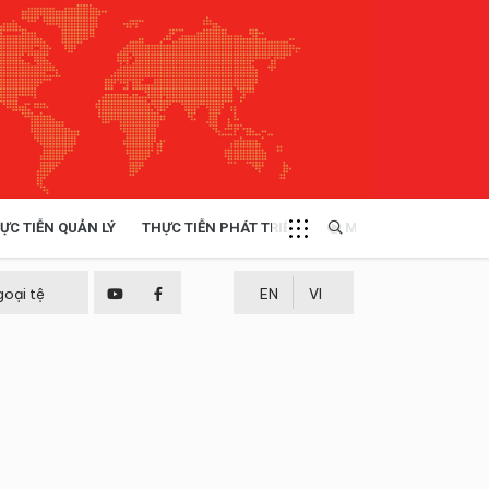
ỰC TIỄN QUẢN LÝ
THỰC TIỄN PHÁT TRIỂN
MULTIMEDIA
TÀI NGUYÊN - MÔI TRƯỜNG
goại tệ
EN
VI
THỰC TIỄN - KINH NGHIỆM