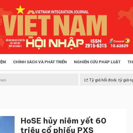
IỆM
CHÍNH SÁCH VÀ PHÁT TRIỂN
NGHIÊN CỨU PHÁP LUẬT
TH
HÓA XÃ HỘI
CHÍNH SÁCH
ews
Tỷ giá hối đoái, tỷ giá n
 TIỄN QUẢN LÝ
VIỆT NAM ĐIỂM ĐẾN
HoSE hủy niêm yết 60
triệu cổ phiếu PXS