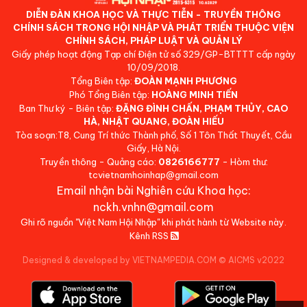
DIỄN ĐÀN KHOA HỌC VÀ THỰC TIỄN - TRUYỀN THÔNG
CHÍNH SÁCH TRONG HỘI NHẬP VÀ PHÁT TRIỂN THUỘC VIỆN
CHÍNH SÁCH, PHÁP LUẬT VÀ QUẢN LÝ
Giấy phép hoạt động Tạp chí Điện tử số 329/GP-BTTTT cấp ngày
10/09/2018.
Tổng Biên tập:
ĐOÀN MẠNH PHƯƠNG
Phó Tổng Biên tập:
HOÀNG MINH TIẾN
Ban Thư ký - Biên tập:
ĐẶNG ĐÌNH CHẤN, PHẠM THỦY, CAO
HÀ, NHẬT QUANG, ĐOÀN HIẾU
Tòa soạn:T8, Cung Trí thức Thành phố, Số 1 Tôn Thất Thuyết, Cầu
Giấy, Hà Nội.
Truyền thông - Quảng cáo:
0826166777
- Hòm thư:
tcvietnamhoinhap@gmail.com
Email nhận bài Nghiên cứu Khoa học:
nckh.vnhn@gmail.com
Ghi rõ nguồn "Việt Nam Hội Nhập" khi phát hành từ Website này.
Kênh RSS
Designed & developed by VIETNAMPEDIA.COM
©
AICMS v2022