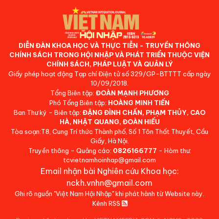
DIỄN ĐÀN KHOA HỌC VÀ THỰC TIỄN - TRUYỀN THÔNG
CHÍNH SÁCH TRONG HỘI NHẬP VÀ PHÁT TRIỂN THUỘC VIỆN
CHÍNH SÁCH, PHÁP LUẬT VÀ QUẢN LÝ
Giấy phép hoạt động Tạp chí Điện tử số 329/GP-BTTTT cấp ngày
10/09/2018.
Tổng Biên tập:
ĐOÀN MẠNH PHƯƠNG
Phó Tổng Biên tập:
HOÀNG MINH TIẾN
Ban Thư ký - Biên tập:
ĐẶNG ĐÌNH CHẤN, PHẠM THỦY, CAO
HÀ, NHẬT QUANG, ĐOÀN HIẾU
Tòa soạn:T8, Cung Trí thức Thành phố, Số 1 Tôn Thất Thuyết, Cầu
Giấy, Hà Nội.
Truyền thông - Quảng cáo:
0826166777
- Hòm thư:
tcvietnamhoinhap@gmail.com
Email nhận bài Nghiên cứu Khoa học:
nckh.vnhn@gmail.com
Ghi rõ nguồn "Việt Nam Hội Nhập" khi phát hành từ Website này.
Kênh RSS