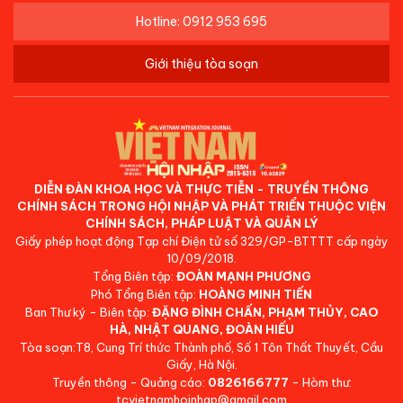
Hotline: 0912 953 695
Giới thiệu tòa soạn
DIỄN ĐÀN KHOA HỌC VÀ THỰC TIỄN - TRUYỀN THÔNG
CHÍNH SÁCH TRONG HỘI NHẬP VÀ PHÁT TRIỂN THUỘC VIỆN
CHÍNH SÁCH, PHÁP LUẬT VÀ QUẢN LÝ
Giấy phép hoạt động Tạp chí Điện tử số 329/GP-BTTTT cấp ngày
10/09/2018.
Tổng Biên tập:
ĐOÀN MẠNH PHƯƠNG
Phó Tổng Biên tập:
HOÀNG MINH TIẾN
Ban Thư ký - Biên tập:
ĐẶNG ĐÌNH CHẤN, PHẠM THỦY, CAO
HÀ, NHẬT QUANG, ĐOÀN HIẾU
Tòa soạn:T8, Cung Trí thức Thành phố, Số 1 Tôn Thất Thuyết, Cầu
Giấy, Hà Nội.
Truyền thông - Quảng cáo:
0826166777
- Hòm thư:
tcvietnamhoinhap@gmail.com