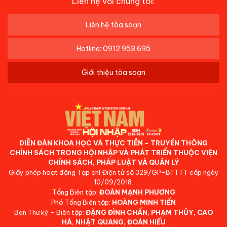
Liên hệ với chúng tôi:
Liên hệ tòa soạn
Hotline: 0912 953 695
Giới thiệu tòa soạn
DIỄN ĐÀN KHOA HỌC VÀ THỰC TIỄN - TRUYỀN THÔNG
CHÍNH SÁCH TRONG HỘI NHẬP VÀ PHÁT TRIỂN THUỘC VIỆN
CHÍNH SÁCH, PHÁP LUẬT VÀ QUẢN LÝ
Giấy phép hoạt động Tạp chí Điện tử số 329/GP-BTTTT cấp ngày
10/09/2018.
Tổng Biên tập:
ĐOÀN MẠNH PHƯƠNG
Phó Tổng Biên tập:
HOÀNG MINH TIẾN
Ban Thư ký - Biên tập:
ĐẶNG ĐÌNH CHẤN, PHẠM THỦY, CAO
HÀ, NHẬT QUANG, ĐOÀN HIẾU