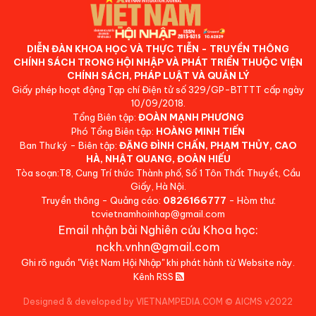
DIỄN ĐÀN KHOA HỌC VÀ THỰC TIỄN - TRUYỀN THÔNG
CHÍNH SÁCH TRONG HỘI NHẬP VÀ PHÁT TRIỂN THUỘC VIỆN
CHÍNH SÁCH, PHÁP LUẬT VÀ QUẢN LÝ
Giấy phép hoạt động Tạp chí Điện tử số 329/GP-BTTTT cấp ngày
10/09/2018.
Tổng Biên tập:
ĐOÀN MẠNH PHƯƠNG
Phó Tổng Biên tập:
HOÀNG MINH TIẾN
Ban Thư ký - Biên tập:
ĐẶNG ĐÌNH CHẤN, PHẠM THỦY, CAO
HÀ, NHẬT QUANG, ĐOÀN HIẾU
Tòa soạn:T8, Cung Trí thức Thành phố, Số 1 Tôn Thất Thuyết, Cầu
Giấy, Hà Nội.
Truyền thông - Quảng cáo:
0826166777
- Hòm thư:
tcvietnamhoinhap@gmail.com
Email nhận bài Nghiên cứu Khoa học:
nckh.vnhn@gmail.com
Ghi rõ nguồn "Việt Nam Hội Nhập" khi phát hành từ Website này.
Kênh RSS
Designed & developed by VIETNAMPEDIA.COM
©
AICMS v2022