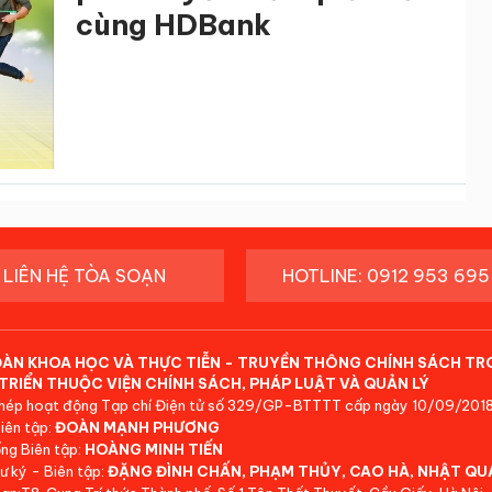
cùng HDBank
LIÊN HỆ TÒA SOẠN
HOTLINE: 0912 953 695
ĐÀN KHOA HỌC VÀ THỰC TIỄN - TRUYỀN THÔNG CHÍNH SÁCH TR
TRIỂN THUỘC VIỆN CHÍNH SÁCH, PHÁP LUẬT VÀ QUẢN LÝ
hép hoạt động Tạp chí Điện tử số 329/GP-BTTTT cấp ngày 10/09/2018
iên tập:
ĐOÀN MẠNH PHƯƠNG
ng Biên tập:
HOÀNG MINH TIẾN
ư ký - Biên tập:
ĐẶNG ĐÌNH CHẤN, PHẠM THỦY, CAO HÀ, NHẬT QU