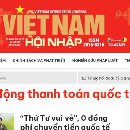
IỆM
CHÍNH SÁCH VÀ PHÁT TRIỂN
NGHIÊN CỨU PHÁP LUẬT
TH
HÓA XÃ HỘI
CHÍNH SÁCH
ews
Tỷ giá hối đoái, tỷ giá n
 động thanh toán quốc 
 TIỄN QUẢN LÝ
VIỆT NAM ĐIỂM ĐẾN
“Thứ Tư vui vẻ”, 0 đồng
phí chuyển tiền quốc tế