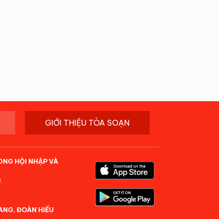
GIỚI THIỆU TÒA SOẠN
ONG HỘI NHẬP VÀ
.
ANG, ĐOÀN HIẾU