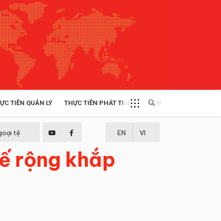
ỰC TIỄN QUẢN LÝ
THỰC TIỄN PHÁT TRIỂN
MULTIMEDIA
TÀI NGUYÊN - MÔI TRƯỜNG
goại tệ
EN
VI
tế rộng khắp
THỰC TIỄN - KINH NGHIỆM