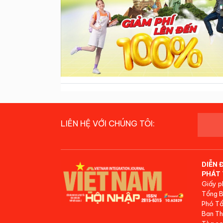
LIÊN HỆ VỚI CHÚNG TÔI:
DIỄN 
PHÁT 
Giấy p
Tổng B
Phó Tổ
Ban Th