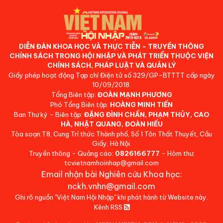
DIỄN ĐÀN KHOA HỌC VÀ THỰC TIỄN - TRUYỀN THÔNG
CHÍNH SÁCH TRONG HỘI NHẬP VÀ PHÁT TRIỂN THUỘC VIỆN
CHÍNH SÁCH, PHÁP LUẬT VÀ QUẢN LÝ
Giấy phép hoạt động Tạp chí Điện tử số 329/GP-BTTTT cấp ngày
10/09/2018.
Tổng Biên tập:
ĐOÀN MẠNH PHƯƠNG
Phó Tổng Biên tập:
HOÀNG MINH TIẾN
Ban Thư ký - Biên tập:
ĐẶNG ĐÌNH CHẤN, PHẠM THỦY, CAO
HÀ, NHẬT QUANG, ĐOÀN HIẾU
Tòa soạn:T8, Cung Trí thức Thành phố, Số 1 Tôn Thất Thuyết, Cầu
Giấy, Hà Nội.
Truyền thông - Quảng cáo:
0826166777
- Hòm thư:
tcvietnamhoinhap@gmail.com
Email nhận bài Nghiên cứu Khoa học:
nckh.vnhn@gmail.com
Ghi rõ nguồn "Việt Nam Hội Nhập" khi phát hành từ Website này.
Kênh RSS