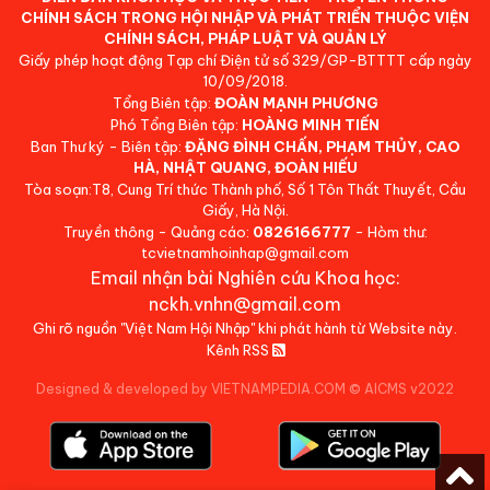
CHÍNH SÁCH TRONG HỘI NHẬP VÀ PHÁT TRIỂN THUỘC VIỆN
CHÍNH SÁCH, PHÁP LUẬT VÀ QUẢN LÝ
Giấy phép hoạt động Tạp chí Điện tử số 329/GP-BTTTT cấp ngày
10/09/2018.
Tổng Biên tập:
ĐOÀN MẠNH PHƯƠNG
Phó Tổng Biên tập:
HOÀNG MINH TIẾN
Ban Thư ký - Biên tập:
ĐẶNG ĐÌNH CHẤN, PHẠM THỦY, CAO
HÀ, NHẬT QUANG, ĐOÀN HIẾU
Tòa soạn:T8, Cung Trí thức Thành phố, Số 1 Tôn Thất Thuyết, Cầu
Giấy, Hà Nội.
Truyền thông - Quảng cáo:
0826166777
- Hòm thư:
tcvietnamhoinhap@gmail.com
Email nhận bài Nghiên cứu Khoa học:
nckh.vnhn@gmail.com
Ghi rõ nguồn "Việt Nam Hội Nhập" khi phát hành từ Website này.
Kênh RSS
Designed & developed by VIETNAMPEDIA.COM
©
AICMS v2022