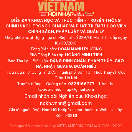
DIỄN ĐÀN KHOA HỌC VÀ THỰC TIỄN - TRUYỀN THÔNG
CHÍNH SÁCH TRONG HỘI NHẬP VÀ PHÁT TRIỂN THUỘC VIỆN
CHÍNH SÁCH, PHÁP LUẬT VÀ QUẢN LÝ
Giấy phép hoạt động Tạp chí Điện tử số 329/GP-BTTTT cấp ngày
10/09/2018.
Tổng Biên tập:
ĐOÀN MẠNH PHƯƠNG
Phó Tổng Biên tập:
HOÀNG MINH TIẾN
Ban Thư ký - Biên tập:
ĐẶNG ĐÌNH CHẤN, PHẠM THỦY, CAO
HÀ, NHẬT QUANG, ĐOÀN HIẾU
Tòa soạn:T8, Cung Trí thức Thành phố, Số 1 Tôn Thất Thuyết, Cầu
Giấy, Hà Nội.
Truyền thông - Quảng cáo:
0826166777
- Hòm thư:
tcvietnamhoinhap@gmail.com
Email nhận bài Nghiên cứu Khoa học:
nckh.vnhn@gmail.com
Ghi rõ nguồn "Việt Nam Hội Nhập" khi phát hành từ Website này.
Kênh RSS
Designed & developed by VIETNAMPEDIA.COM
©
AICMS v2022