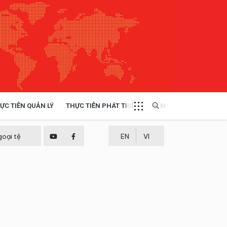
ỰC TIỄN QUẢN LÝ
THỰC TIỄN PHÁT TRIỂN
MULTIMEDIA
TÀI NGUYÊN - MÔI TRƯỜNG
goại tệ
EN
VI
THỰC TIỄN - KINH NGHIỆM