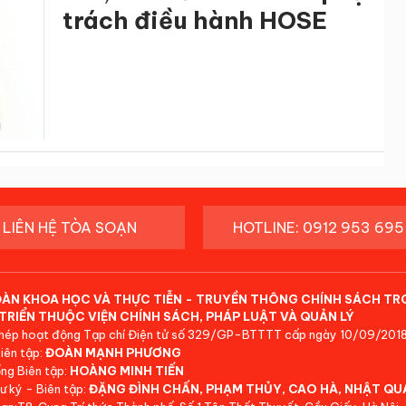
trách điều hành HOSE
LIÊN HỆ TÒA SOẠN
HOTLINE: 0912 953 695
ĐÀN KHOA HỌC VÀ THỰC TIỄN - TRUYỀN THÔNG CHÍNH SÁCH TR
TRIỂN THUỘC VIỆN CHÍNH SÁCH, PHÁP LUẬT VÀ QUẢN LÝ
hép hoạt động Tạp chí Điện tử số 329/GP-BTTTT cấp ngày 10/09/2018
iên tập:
ĐOÀN MẠNH PHƯƠNG
ng Biên tập:
HOÀNG MINH TIẾN
ư ký - Biên tập:
ĐẶNG ĐÌNH CHẤN, PHẠM THỦY, CAO HÀ, NHẬT QU