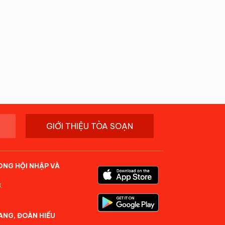
GIỚI THIỆU TÒA SOẠN
ONG HỘI NHẬP VÀ
.
ANG, ĐOÀN HIẾU