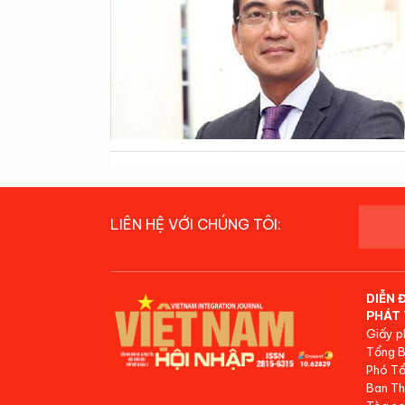
LIÊN HỆ VỚI CHÚNG TÔI:
DIỄN 
PHÁT 
Giấy p
Tổng B
Phó Tổ
Ban Th