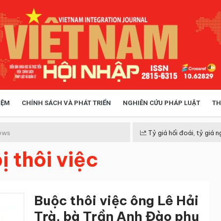
IỆM
CHÍNH SÁCH VÀ PHÁT TRIỂN
NGHIÊN CỨU PHÁP LUẬT
TH
HÓA XÃ HỘI
CHÍNH SÁCH
ews
Tỷ giá hối đoái, tỷ giá n
ị thôi việc
 TIỄN QUẢN LÝ
VIỆT NAM ĐIỂM ĐẾN
Buộc thôi việc ông Lê Hải
Trà, bà Trần Anh Đào phụ