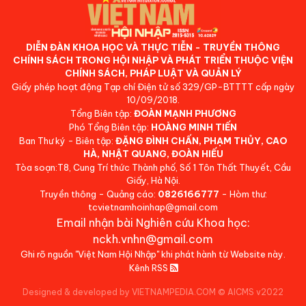
DIỄN ĐÀN KHOA HỌC VÀ THỰC TIỄN - TRUYỀN THÔNG
CHÍNH SÁCH TRONG HỘI NHẬP VÀ PHÁT TRIỂN THUỘC VIỆN
CHÍNH SÁCH, PHÁP LUẬT VÀ QUẢN LÝ
Giấy phép hoạt động Tạp chí Điện tử số 329/GP-BTTTT cấp ngày
10/09/2018.
Tổng Biên tập:
ĐOÀN MẠNH PHƯƠNG
Phó Tổng Biên tập:
HOÀNG MINH TIẾN
Ban Thư ký - Biên tập:
ĐẶNG ĐÌNH CHẤN, PHẠM THỦY, CAO
HÀ, NHẬT QUANG, ĐOÀN HIẾU
Tòa soạn:T8, Cung Trí thức Thành phố, Số 1 Tôn Thất Thuyết, Cầu
Giấy, Hà Nội.
Truyền thông - Quảng cáo:
0826166777
- Hòm thư:
tcvietnamhoinhap@gmail.com
Email nhận bài Nghiên cứu Khoa học:
nckh.vnhn@gmail.com
Ghi rõ nguồn "Việt Nam Hội Nhập" khi phát hành từ Website này.
Kênh RSS
Designed & developed by VIETNAMPEDIA.COM
©
AICMS v2022