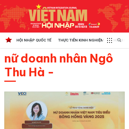
HỘI NHẬP QUỐC TẾ
THỰC TIỄN KINH NGHIỆM
CHÍNH SÁ
nữ doanh nhân Ngô
Thu Hà -