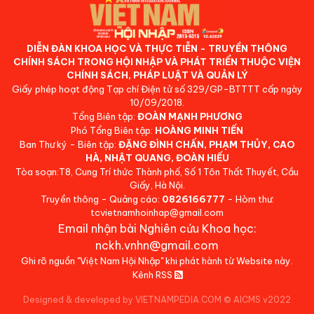
DIỄN ĐÀN KHOA HỌC VÀ THỰC TIỄN - TRUYỀN THÔNG
CHÍNH SÁCH TRONG HỘI NHẬP VÀ PHÁT TRIỂN THUỘC VIỆN
CHÍNH SÁCH, PHÁP LUẬT VÀ QUẢN LÝ
Giấy phép hoạt động Tạp chí Điện tử số 329/GP-BTTTT cấp ngày
10/09/2018.
Tổng Biên tập:
ĐOÀN MẠNH PHƯƠNG
Phó Tổng Biên tập:
HOÀNG MINH TIẾN
Ban Thư ký - Biên tập:
ĐẶNG ĐÌNH CHẤN, PHẠM THỦY, CAO
HÀ, NHẬT QUANG, ĐOÀN HIẾU
Tòa soạn:T8, Cung Trí thức Thành phố, Số 1 Tôn Thất Thuyết, Cầu
Giấy, Hà Nội.
Truyền thông - Quảng cáo:
0826166777
- Hòm thư:
tcvietnamhoinhap@gmail.com
Email nhận bài Nghiên cứu Khoa học:
nckh.vnhn@gmail.com
Ghi rõ nguồn "Việt Nam Hội Nhập" khi phát hành từ Website này.
Kênh RSS
Designed & developed by VIETNAMPEDIA.COM
©
AICMS v2022