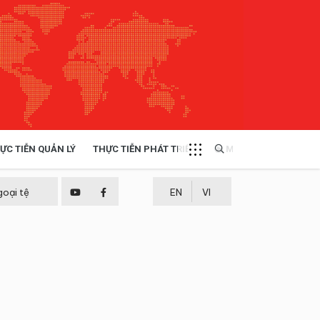
ỰC TIỄN QUẢN LÝ
THỰC TIỄN PHÁT TRIỂN
MULTIMEDIA
TÀI NGUYÊN - MÔI TRƯỜNG
goại tệ
EN
VI
THỰC TIỄN - KINH NGHIỆM