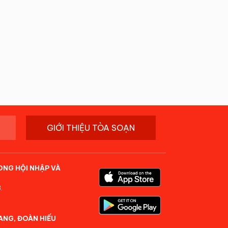
GIỚI THIỆU TÒA SOẠN
ONG HỘI NHẬP VÀ
.
ANG, ĐOÀN HIẾU