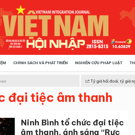
IỆM
CHÍNH SÁCH VÀ PHÁT TRIỂN
NGHIÊN CỨU PHÁP LUẬT
TH
HÓA XÃ HỘI
CHÍNH SÁCH
ews
Tỷ giá hối đoái, tỷ giá n
c đại tiệc âm thanh
 TIỄN QUẢN LÝ
VIỆT NAM ĐIỂM ĐẾN
Ninh Bình tổ chức đại tiệc
âm thanh, ánh sáng “Rực