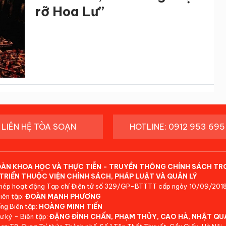
rỡ Hoa Lư”
LIÊN HỆ TÒA SOẠN
HOTLINE: 0912 953 695
ĐÀN KHOA HỌC VÀ THỰC TIỄN - TRUYỀN THÔNG CHÍNH SÁCH TR
TRIỂN THUỘC VIỆN CHÍNH SÁCH, PHÁP LUẬT VÀ QUẢN LÝ
hép hoạt động Tạp chí Điện tử số 329/GP-BTTTT cấp ngày 10/09/2018
iên tập:
ĐOÀN MẠNH PHƯƠNG
ng Biên tập:
HOÀNG MINH TIẾN
ư ký - Biên tập:
ĐẶNG ĐÌNH CHẤN, PHẠM THỦY, CAO HÀ, NHẬT QU