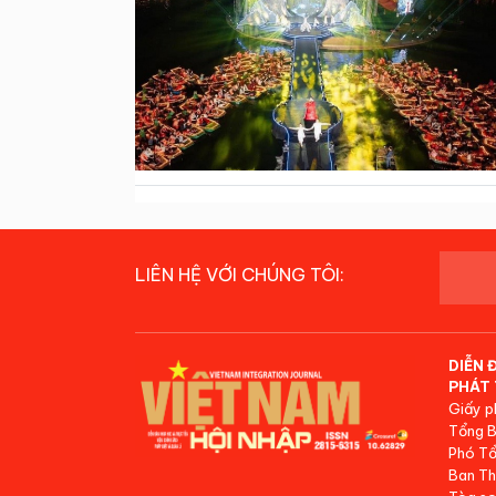
LIÊN HỆ VỚI CHÚNG TÔI:
DIỄN 
PHÁT 
Giấy p
Tổng B
Phó Tổ
Ban Th