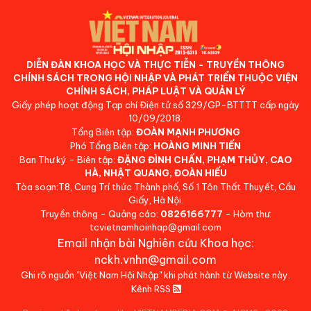
DIỄN ĐÀN KHOA HỌC VÀ THỰC TIỄN - TRUYỀN THÔNG
CHÍNH SÁCH TRONG HỘI NHẬP VÀ PHÁT TRIỂN THUỘC VIỆN
CHÍNH SÁCH, PHÁP LUẬT VÀ QUẢN LÝ
Giấy phép hoạt động Tạp chí Điện tử số 329/GP-BTTTT cấp ngày
10/09/2018.
Tổng Biên tập:
ĐOÀN MẠNH PHƯƠNG
Phó Tổng Biên tập:
HOÀNG MINH TIẾN
Ban Thư ký - Biên tập:
ĐẶNG ĐÌNH CHẤN, PHẠM THỦY, CAO
HÀ, NHẬT QUANG, ĐOÀN HIẾU
Tòa soạn:T8, Cung Trí thức Thành phố, Số 1 Tôn Thất Thuyết, Cầu
Giấy, Hà Nội.
Truyền thông - Quảng cáo:
0826166777
- Hòm thư:
tcvietnamhoinhap@gmail.com
Email nhận bài Nghiên cứu Khoa học:
nckh.vnhn@gmail.com
Ghi rõ nguồn "Việt Nam Hội Nhập" khi phát hành từ Website này.
Kênh RSS