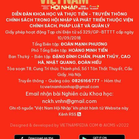
DIỄN ĐÀN KHOA HỌC VÀ THỰC TIỄN - TRUYỀN THÔNG
CHÍNH SÁCH TRONG HỘI NHẬP VÀ PHÁT TRIỂN THUỘC VIỆN
CHÍNH SÁCH, PHÁP LUẬT VÀ QUẢN LÝ
Giấy phép hoạt động Tạp chí Điện tử số 329/GP-BTTTT cấp ngày
10/09/2018.
Tổng Biên tập:
ĐOÀN MẠNH PHƯƠNG
Phó Tổng Biên tập:
HOÀNG MINH TIẾN
Ban Thư ký - Biên tập:
ĐẶNG ĐÌNH CHẤN, PHẠM THỦY, CAO
HÀ, NHẬT QUANG, ĐOÀN HIẾU
Tòa soạn:T8, Cung Trí thức Thành phố, Số 1 Tôn Thất Thuyết, Cầu
Giấy, Hà Nội.
Truyền thông - Quảng cáo:
0826166777
- Hòm thư:
tcvietnamhoinhap@gmail.com
Email nhận bài Nghiên cứu Khoa học:
nckh.vnhn@gmail.com
Ghi rõ nguồn "Việt Nam Hội Nhập" khi phát hành từ Website này.
Kênh RSS
Designed & developed by VIETNAMPEDIA.COM
©
AICMS v2022