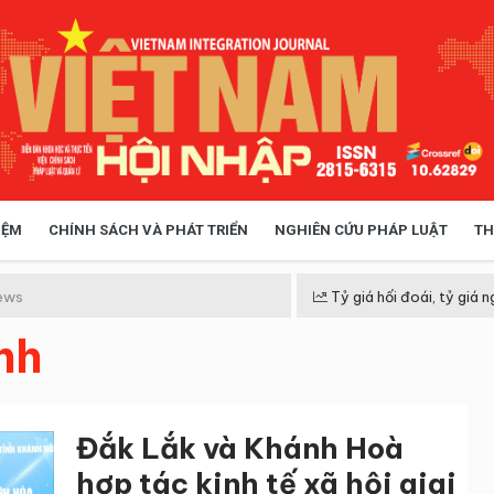
IỆM
CHÍNH SÁCH VÀ PHÁT TRIỂN
NGHIÊN CỨU PHÁP LUẬT
TH
HÓA XÃ HỘI
CHÍNH SÁCH
ews
Tỷ giá hối đoái, tỷ giá n
nh
 TIỄN QUẢN LÝ
VIỆT NAM ĐIỂM ĐẾN
Đắk Lắk và Khánh Hoà
hợp tác kinh tế xã hội giai