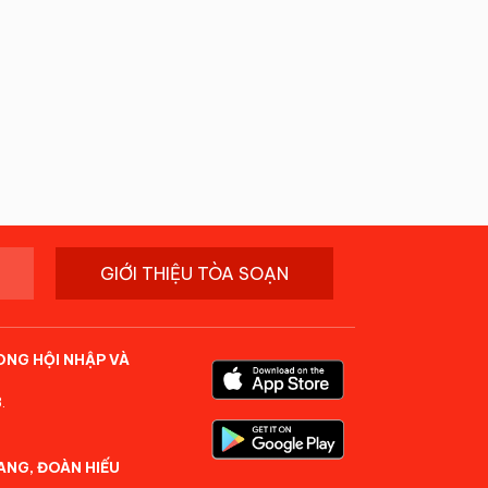
GIỚI THIỆU TÒA SOẠN
ONG HỘI NHẬP VÀ
.
ANG, ĐOÀN HIẾU