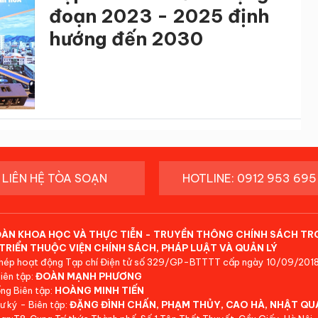
đoạn 2023 - 2025 định
hướng đến 2030
LIÊN HỆ TÒA SOẠN
HOTLINE: 0912 953 695
ĐÀN KHOA HỌC VÀ THỰC TIỄN - TRUYỀN THÔNG CHÍNH SÁCH TR
TRIỂN THUỘC VIỆN CHÍNH SÁCH, PHÁP LUẬT VÀ QUẢN LÝ
hép hoạt động Tạp chí Điện tử số 329/GP-BTTTT cấp ngày 10/09/2018
iên tập:
ĐOÀN MẠNH PHƯƠNG
ng Biên tập:
HOÀNG MINH TIẾN
ư ký - Biên tập:
ĐẶNG ĐÌNH CHẤN, PHẠM THỦY, CAO HÀ, NHẬT QU