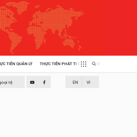
ỰC TIỄN QUẢN LÝ
THỰC TIỄN PHÁT TRIỂN
MULTIMEDIA
TÀI NGUYÊN - MÔI TRƯỜNG
goại tệ
EN
VI
THỰC TIỄN - KINH NGHIỆM