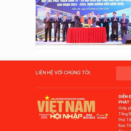
LIÊN HỆ VỚI CHÚNG TÔI:
DIỄN 
PHÁT 
Giấy p
Tổng B
Phó Tổ
Ban Th