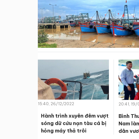
15:40, 26/12/2022
20:41, 19
Hành trình xuyên đêm vượt
Bình Th
sóng dữ cứu nạn tàu cá bị
Nam làm
hỏng máy thả trôi
dân vươ