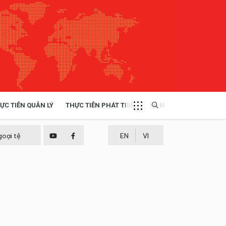
ỰC TIỄN QUẢN LÝ
THỰC TIỄN PHÁT TRIỂN
MULTIMEDIA
TÀI NGUYÊN - MÔI TRƯỜNG
goại tệ
EN
VI
THỰC TIỄN - KINH NGHIỆM