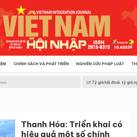
IỆM
CHÍNH SÁCH VÀ PHÁT TRIỂN
NGHIÊN CỨU PHÁP LUẬT
TH
HÓA XÃ HỘI
CHÍNH SÁCH
ews
Tỷ giá hối đoái, tỷ giá n
 TIỄN QUẢN LÝ
VIỆT NAM ĐIỂM ĐẾN
Thanh Hóa: Triển khai có
hiệu quả một số chính