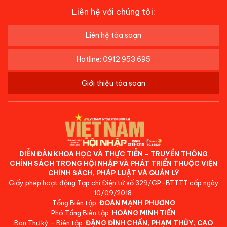
Liên hệ với chúng tôi:
Liên hệ tòa soạn
Hotline: 0912 953 695
Giới thiệu tòa soạn
DIỄN ĐÀN KHOA HỌC VÀ THỰC TIỄN - TRUYỀN THÔNG
CHÍNH SÁCH TRONG HỘI NHẬP VÀ PHÁT TRIỂN THUỘC VIỆN
CHÍNH SÁCH, PHÁP LUẬT VÀ QUẢN LÝ
Giấy phép hoạt động Tạp chí Điện tử số 329/GP-BTTTT cấp ngày
10/09/2018.
Tổng Biên tập:
ĐOÀN MẠNH PHƯƠNG
Phó Tổng Biên tập:
HOÀNG MINH TIẾN
Ban Thư ký - Biên tập:
ĐẶNG ĐÌNH CHẤN, PHẠM THỦY, CAO