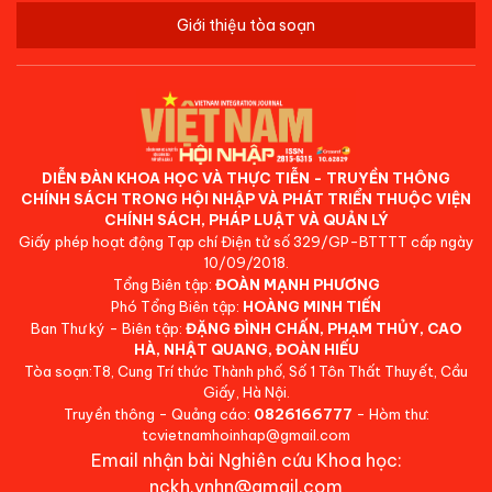
Giới thiệu tòa soạn
DIỄN ĐÀN KHOA HỌC VÀ THỰC TIỄN - TRUYỀN THÔNG
CHÍNH SÁCH TRONG HỘI NHẬP VÀ PHÁT TRIỂN THUỘC VIỆN
CHÍNH SÁCH, PHÁP LUẬT VÀ QUẢN LÝ
Giấy phép hoạt động Tạp chí Điện tử số 329/GP-BTTTT cấp ngày
10/09/2018.
Tổng Biên tập:
ĐOÀN MẠNH PHƯƠNG
Phó Tổng Biên tập:
HOÀNG MINH TIẾN
Ban Thư ký - Biên tập:
ĐẶNG ĐÌNH CHẤN, PHẠM THỦY, CAO
HÀ, NHẬT QUANG, ĐOÀN HIẾU
Tòa soạn:T8, Cung Trí thức Thành phố, Số 1 Tôn Thất Thuyết, Cầu
Giấy, Hà Nội.
Truyền thông - Quảng cáo:
0826166777
- Hòm thư:
tcvietnamhoinhap@gmail.com
Email nhận bài Nghiên cứu Khoa học:
nckh.vnhn@gmail.com