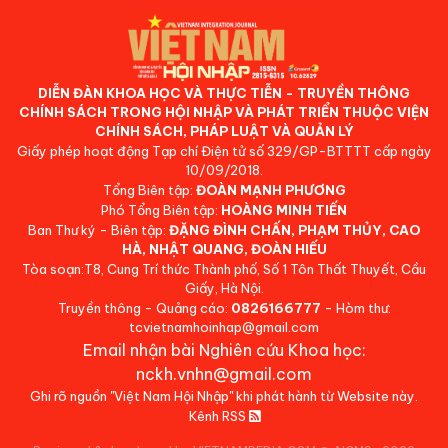
DIỄN ĐÀN KHOA HỌC VÀ THỰC TIỄN - TRUYỀN THÔNG
CHÍNH SÁCH TRONG HỘI NHẬP VÀ PHÁT TRIỂN THUỘC VIỆN
CHÍNH SÁCH, PHÁP LUẬT VÀ QUẢN LÝ
Giấy phép hoạt động Tạp chí Điện tử số 329/GP-BTTTT cấp ngày
10/09/2018.
Tổng Biên tập:
ĐOÀN MẠNH PHƯƠNG
Phó Tổng Biên tập:
HOÀNG MINH TIẾN
Ban Thư ký - Biên tập:
ĐẶNG ĐÌNH CHẤN, PHẠM THỦY, CAO
HÀ, NHẬT QUANG, ĐOÀN HIẾU
Tòa soạn:T8, Cung Trí thức Thành phố, Số 1 Tôn Thất Thuyết, Cầu
Giấy, Hà Nội.
Truyền thông - Quảng cáo:
0826166777
- Hòm thư:
tcvietnamhoinhap@gmail.com
Email nhận bài Nghiên cứu Khoa học:
nckh.vnhn@gmail.com
Ghi rõ nguồn "Việt Nam Hội Nhập" khi phát hành từ Website này.
Kênh RSS