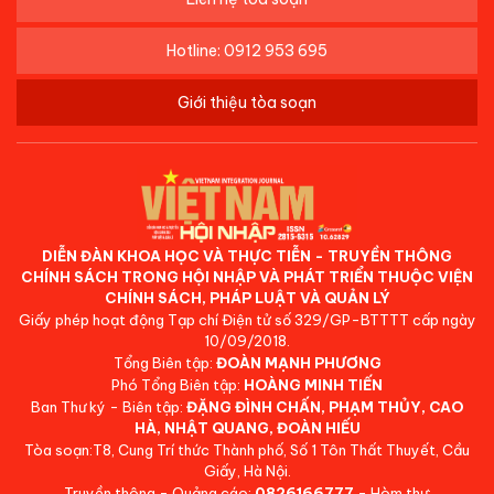
Hotline: 0912 953 695
Giới thiệu tòa soạn
DIỄN ĐÀN KHOA HỌC VÀ THỰC TIỄN - TRUYỀN THÔNG
CHÍNH SÁCH TRONG HỘI NHẬP VÀ PHÁT TRIỂN THUỘC VIỆN
CHÍNH SÁCH, PHÁP LUẬT VÀ QUẢN LÝ
Giấy phép hoạt động Tạp chí Điện tử số 329/GP-BTTTT cấp ngày
10/09/2018.
Tổng Biên tập:
ĐOÀN MẠNH PHƯƠNG
Phó Tổng Biên tập:
HOÀNG MINH TIẾN
Ban Thư ký - Biên tập:
ĐẶNG ĐÌNH CHẤN, PHẠM THỦY, CAO
HÀ, NHẬT QUANG, ĐOÀN HIẾU
Tòa soạn:T8, Cung Trí thức Thành phố, Số 1 Tôn Thất Thuyết, Cầu
Giấy, Hà Nội.
Truyền thông - Quảng cáo:
0826166777
- Hòm thư: