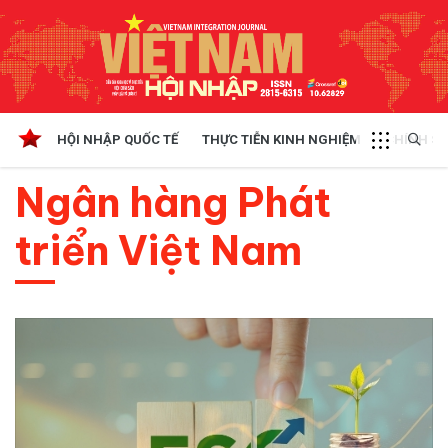
HỘI NHẬP QUỐC TẾ
THỰC TIỄN KINH NGHIỆM
CHÍNH SÁ
Ngân hàng Phát
triển Việt Nam