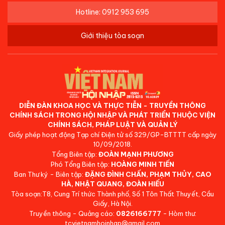
Hotline: 0912 953 695
Giới thiệu tòa soạn
DIỄN ĐÀN KHOA HỌC VÀ THỰC TIỄN - TRUYỀN THÔNG
CHÍNH SÁCH TRONG HỘI NHẬP VÀ PHÁT TRIỂN THUỘC VIỆN
CHÍNH SÁCH, PHÁP LUẬT VÀ QUẢN LÝ
Giấy phép hoạt động Tạp chí Điện tử số 329/GP-BTTTT cấp ngày
10/09/2018.
Tổng Biên tập:
ĐOÀN MẠNH PHƯƠNG
Phó Tổng Biên tập:
HOÀNG MINH TIẾN
Ban Thư ký - Biên tập:
ĐẶNG ĐÌNH CHẤN, PHẠM THỦY, CAO
HÀ, NHẬT QUANG, ĐOÀN HIẾU
Tòa soạn:T8, Cung Trí thức Thành phố, Số 1 Tôn Thất Thuyết, Cầu
Giấy, Hà Nội.
Truyền thông - Quảng cáo:
0826166777
- Hòm thư:
tcvietnamhoinhap@gmail.com