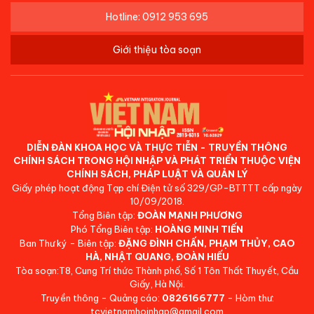
Hotline: 0912 953 695
Giới thiệu tòa soạn
DIỄN ĐÀN KHOA HỌC VÀ THỰC TIỄN - TRUYỀN THÔNG
CHÍNH SÁCH TRONG HỘI NHẬP VÀ PHÁT TRIỂN THUỘC VIỆN
CHÍNH SÁCH, PHÁP LUẬT VÀ QUẢN LÝ
Giấy phép hoạt động Tạp chí Điện tử số 329/GP-BTTTT cấp ngày
10/09/2018.
Tổng Biên tập:
ĐOÀN MẠNH PHƯƠNG
Phó Tổng Biên tập:
HOÀNG MINH TIẾN
Ban Thư ký - Biên tập:
ĐẶNG ĐÌNH CHẤN, PHẠM THỦY, CAO
HÀ, NHẬT QUANG, ĐOÀN HIẾU
Tòa soạn:T8, Cung Trí thức Thành phố, Số 1 Tôn Thất Thuyết, Cầu
Giấy, Hà Nội.
Truyền thông - Quảng cáo:
0826166777
- Hòm thư:
tcvietnamhoinhap@gmail.com